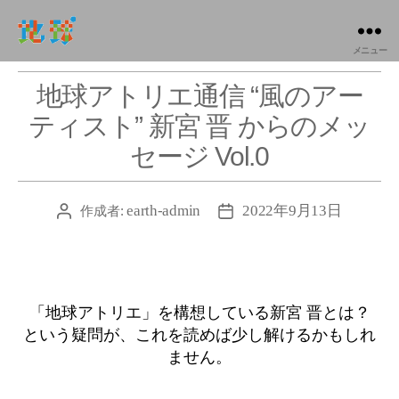
メニュー
地
球
地球アトリエ通信 “風のアー
ア
ト
ティスト” 新宮 晋 からのメッ
リ
セージ Vol.0
エ
|
atelier-
earth-admin
2022年9月13日
作成者:
投
投
earth
稿
稿
者
日
「地球アトリエ」を構想している新宮 晋とは？
という疑問が、これを読めば少し解けるかもしれ
ません。